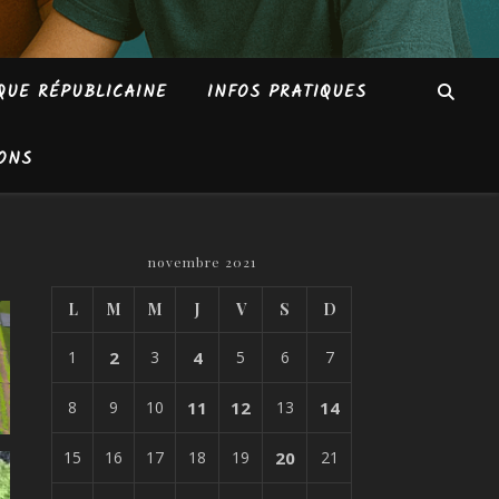
QUE RÉPUBLICAINE
INFOS PRATIQUES
ONS
novembre 2021
L
M
M
J
V
S
D
1
2
3
4
5
6
7
8
9
10
11
12
13
14
15
16
17
18
19
20
21