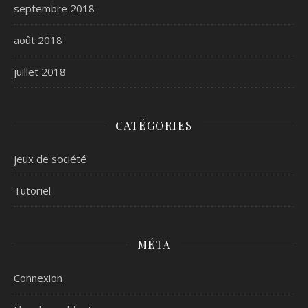
septembre 2018
août 2018
juillet 2018
CATÉGORIES
jeux de société
Tutoriel
MÉTA
Connexion