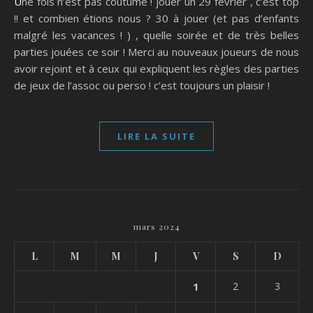
Une fois n’est pas coutume ! jouer un 29 février , c’est top
!! et combien étions nous ? 30 à jouer (et pas d’enfants
malgré les vacances ! ) , quelle soirée et de très belles
parties jouées ce soir ! Merci au nouveaux joueurs de nous
avoir rejoint et à ceux qui expliquent les règles des parties
de jeux de l’assoc ou perso ! c’est toujours un plaisir !
LIRE LA SUITE
mars 2024
L
M
M
J
V
S
D
1
2
3