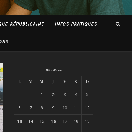
QUE RÉPUBLICAINE
INFOS PRATIQUES
ONS
juin 2022
L
M
M
J
V
S
D
1
2
3
4
5
6
7
8
9
10
11
12
13
14
15
16
17
18
19