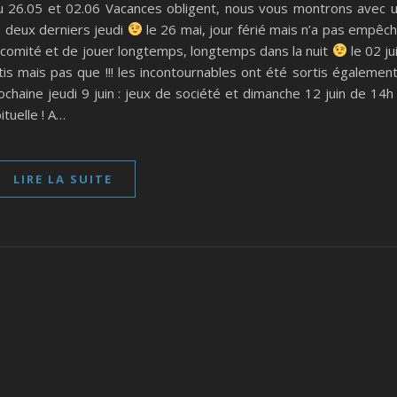
du 26.05 et 02.06 Vacances obligent, nous vous montrons avec 
s deux derniers jeudi
le 26 mai, jour férié mais n’a pas empêc
t comité et de jouer longtemps, longtemps dans la nuit
le 02 ju
is mais pas que !!! les incontournables ont été sortis également
ochaine jeudi 9 juin : jeux de société et dimanche 12 juin de 14h
tuelle ! A…
LIRE LA SUITE