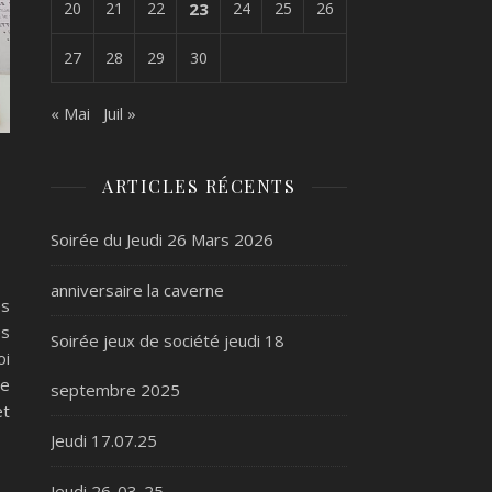
20
21
22
23
24
25
26
27
28
29
30
« Mai
Juil »
ARTICLES RÉCENTS
Soirée du Jeudi 26 Mars 2026
anniversaire la caverne
ès
ès
Soirée jeux de société jeudi 18
oi
de
septembre 2025
et
Jeudi 17.07.25
Jeudi 26-03-25