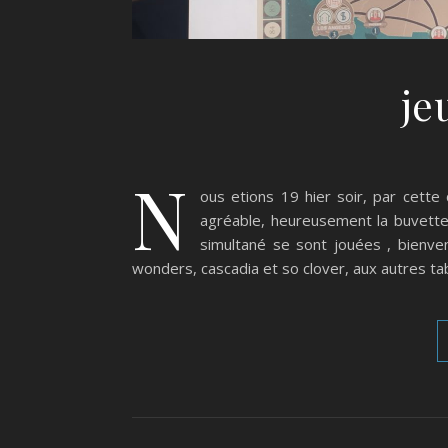
je
N
ous etions 19 hier soir, par cette
agréable, heureusement la buvette
simultané se sont jouées , bienve
wonders, cascadia et so clover, aux autres ta