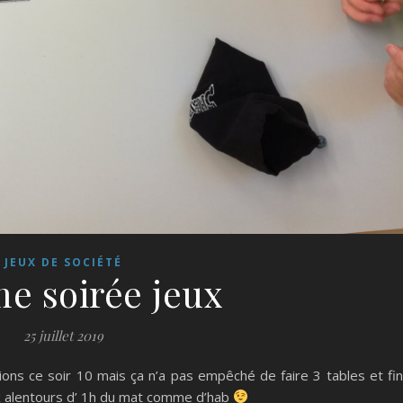
JEUX DE SOCIÉTÉ
me soirée jeux
25 juillet 2019
ions ce soir 10 mais ça n’a pas empêché de faire 3 tables et fin
x alentours d’ 1h du mat comme d’hab