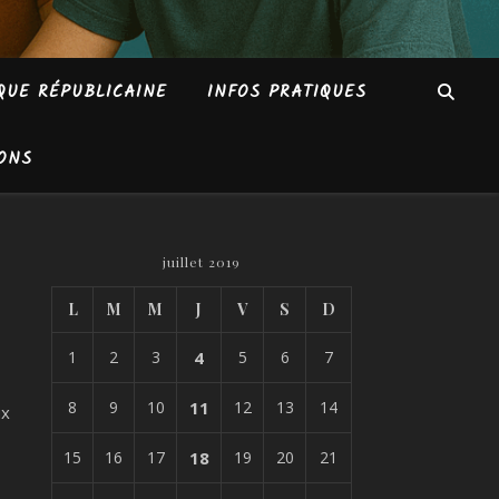
QUE RÉPUBLICAINE
INFOS PRATIQUES
ONS
juillet 2019
L
M
M
J
V
S
D
1
2
3
4
5
6
7
8
9
10
11
12
13
14
ux
15
16
17
18
19
20
21