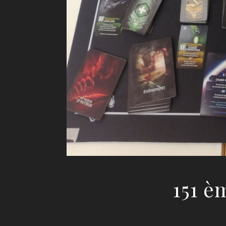
151 è