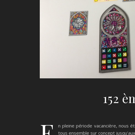
152 è
E
n pleine période vacancière, nous ét
tous ensemble sur concept jusqu’au