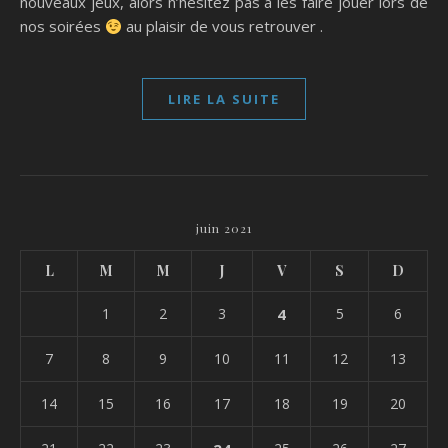
nouveaux jeux, alors n’hésitez pas à les faire jouer lors de
nos soirées
au plaisir de vous retrouver .
LIRE LA SUITE
juin 2021
L
M
M
J
V
S
D
1
2
3
4
5
6
7
8
9
10
11
12
13
14
15
16
17
18
19
20