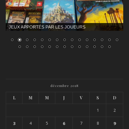
JEUX APPORTÉS PAR LES JOUEURS
décembre 2018
L
M
M
J
V
S
D
1
2
3
4
5
6
7
8
9