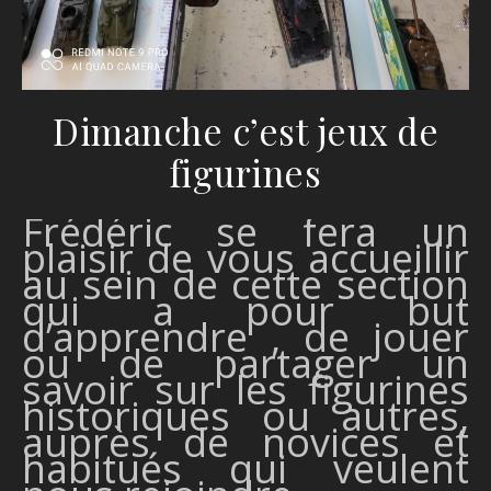
Dimanche c’est jeux de
figurines
Frédéric se fera un
plaisir de vous accueillir
au sein de cette section
qui a pour but
d’apprendre , de jouer
ou de partager un
savoir sur les figurines
historiques ou autres,
auprès de novices et
habitués qui veulent