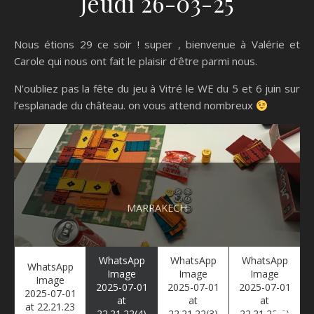
Jeudi 26-03-25
Nous étions 29 ce soir ! super , bienvenue à Valérie et
Carole qui nous ont fait le plaisir d’être parmi nous.
N’oubliez pas la fête du jeu à Vitré le WE du 5 et 6 juin sur
l’esplanade du château. on vous attend nombreux
MARRAKECH
WhatsApp
WhatsApp
WhatsApp
WhatsApp
Image
Image
Image
Image
2025-07-01
2025-07-01
2025-07-01
2025-07-01
at
at
at
at 22.21.23
22.21.22(4)
22.21.22(3)
22.21.22(2)