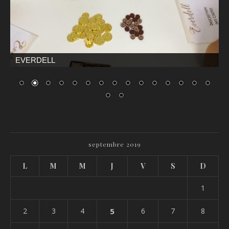
EVERDELL
septembre 2019
L
M
M
J
V
S
D
1
2
3
4
5
6
7
8