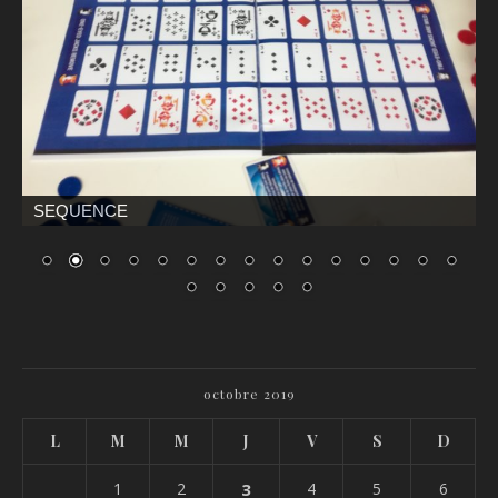
SEQUENCE
octobre 2019
L
M
M
J
V
S
D
1
2
3
4
5
6