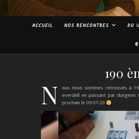
ACCUEIL
NOS RENCONTRES
DU 1
Q
190 è
N
ous nous sommes retrouvés à 19 je
everdell en passant par dungeon s
prochain le 09.07.20