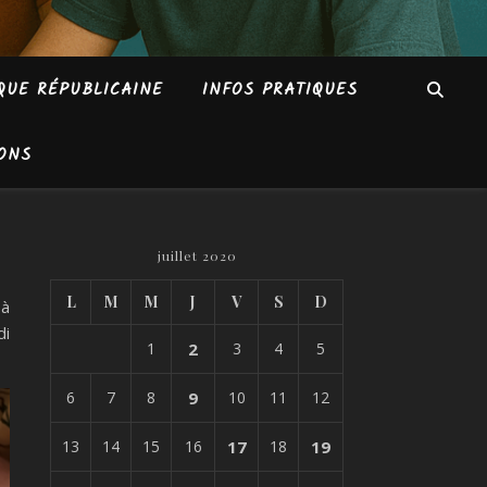
QUE RÉPUBLICAINE
INFOS PRATIQUES
ONS
juillet 2020
L
M
M
J
V
S
D
 à
di
1
2
3
4
5
6
7
8
9
10
11
12
13
14
15
16
17
18
19