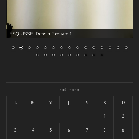
ESQUISSE. Dessin 2 œuvre 1
août 2020
L
M
M
J
V
S
D
1
2
3
4
5
6
7
8
9