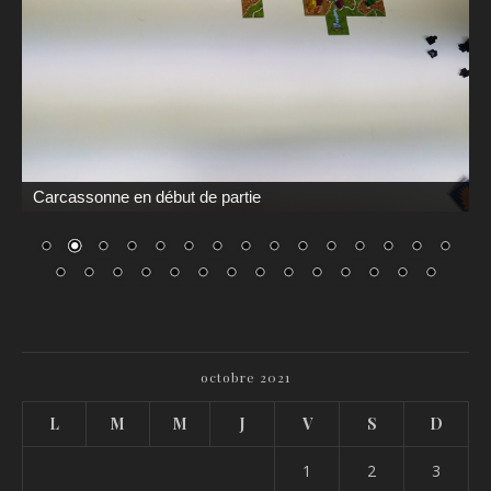
Carcassonne en début de partie
octobre 2021
L
M
M
J
V
S
D
1
2
3