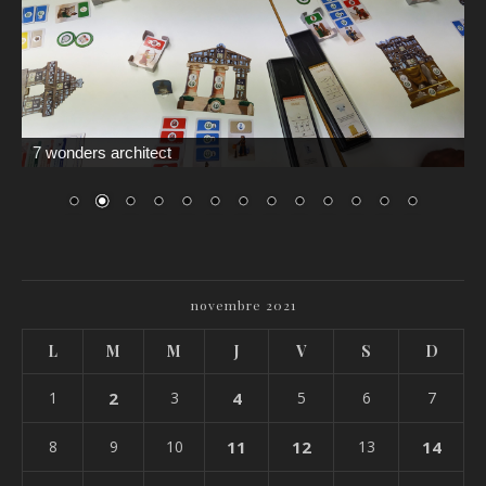
7 wonders architect
novembre 2021
L
M
M
J
V
S
D
1
2
3
4
5
6
7
8
9
10
11
12
13
14