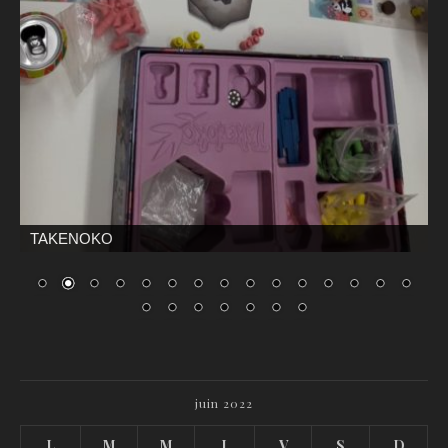
TAKENOKO
juin 2022
L
M
M
J
V
S
D