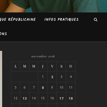
QUE RÉPUBLICAINE
INFOS PRATIQUES
ONS
novembre 2018
L
M
M
J
V
S
D
1
2
3
4
5
6
7
8
9
10
11
12
13
14
15
16
17
18