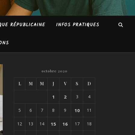
QUE RÉPUBLICAINE
INFOS PRATIQUES
ONS
octobre 2020
L
M
M
J
V
S
D
1
2
3
4
5
6
7
8
9
10
11
12
13
14
15
16
17
18