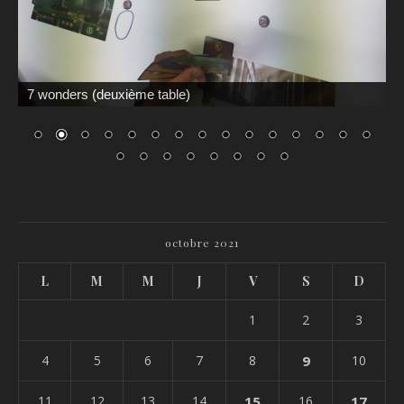
7 wonders (deuxième table)
octobre 2021
L
M
M
J
V
S
D
1
2
3
4
5
6
7
8
9
10
11
12
13
14
15
16
17