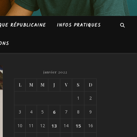
QUE RÉPUBLICAINE
INFOS PRATIQUES
ONS
janvier 2022
L
M
M
J
V
S
D
1
2
3
4
5
6
7
8
9
10
11
12
13
14
15
16