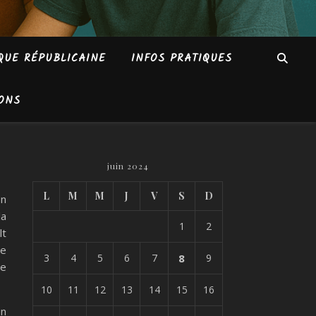
QUE RÉPUBLICAINE
INFOS PRATIQUES
ONS
juin 2024
L
M
M
J
V
S
D
on
la
1
2
lt
ue
3
4
5
6
7
8
9
ne
10
11
12
13
14
15
16
un